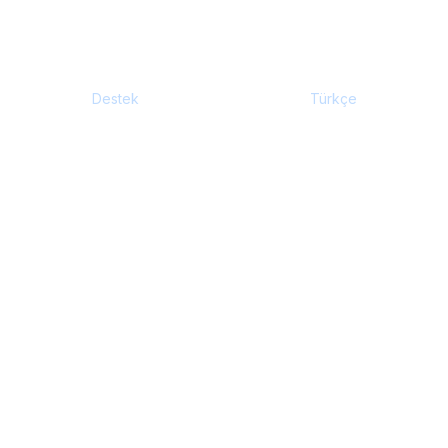
7/24
100%
Destek
Türkçe