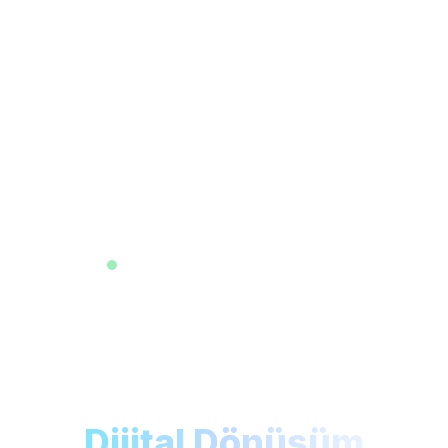
Profesyonel Yazılım Çözümleri
Tur ve Konaklama
Acentaları İçin
Dijital Dönüşüm