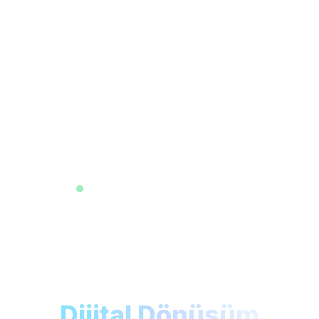
Profesyonel Yazılım Çözümleri
Tur ve Konaklama
Acentaları İçin
Dijital Dönüşüm